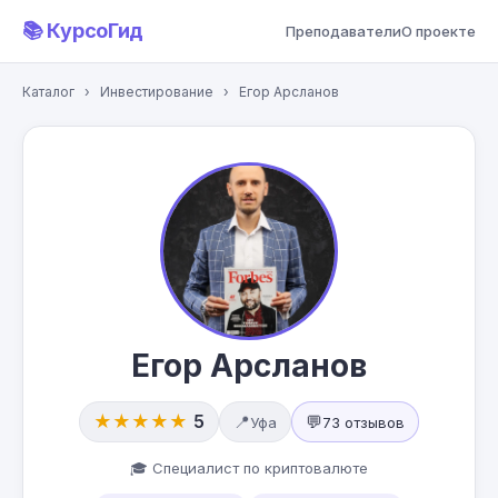
📚 КурсоГид
Преподаватели
О проекте
Каталог
›
Инвестирование
›
Егор Арсланов
Егор Арсланов
★★★★★
5
📍
💬
Уфа
73 отзывов
🎓 Специалист по криптовалюте