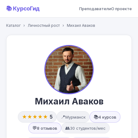
📚 КурсоГид
Преподаватели
О проекте
Каталог
›
Личностный рост
›
Михаил Аваков
Михаил Аваков
★★★★★
5
📍
📚
Мурманск
4 курсов
💬
👥
8 отзывов
30 студентов/мес