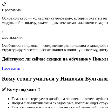
📋
Программы
Основной курс — «Энергетика человека», который охватывает
модульный, с видеоуроками, практическими заданиями и медит
⭐
Достижения
Особенность подхода — соединение рационального западного 
структурирует эзотерические знания в понятную систему, дос
Действуют ли сейчас скидки на обучение у Никол
Проверить →
Кому стоит учиться у Николая Булгако
✅ Кому подходит?
Тем, кто интересуется дизайном человека и хочет глубж
Людям с аналитическим складом ума, которые ищут стру
Тем, кто хочет научиться управлять своей энергией: пов