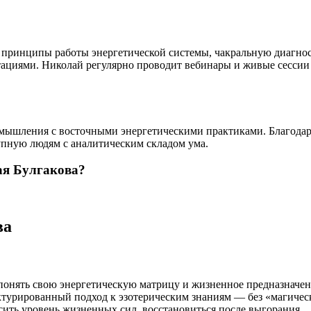
 принципы работы энергетической системы, чакральную диагно
ациями. Николай регулярно проводит вебинары и живые сессии 
мышления с восточными энергетическими практиками. Благодар
тупную людям с аналитическим складом ума.
ая Булгакова?
ва
е понять свою энергетическую матрицу и жизненное предназначе
ктурированный подход к эзотерическим знаниям — без «магичес
ысить уровень жизненных сил, восстановиться после выгорания