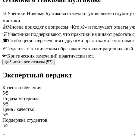
📊
Ученики Николая Булгакова отмечают уникальную глубину и
мистики.
👍
Многие приходят с вопросом «Кто я?» и получают ответы уж
💡
Участники подчёркивают, что практики начинают работать 
🎓
Особо ценят пересечения с другими практиками: курс помог
⚡
Студенты с техническим образованием хвалят рациональный п
🔑
Критических замечаний практически нет.
📖 Читать все отзывы (57)
Экспертный вердикт
Качество обучения
5/5
Подача материала
5/5
Цена / качество
5/5
Поддержка студентов
5/5