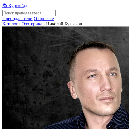
📚 КурсоГид
Преподаватели
О проекте
Каталог
›
Эзотерика
›
Николай Булгаков