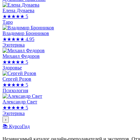
Елена Дунаева
★★★★★
5
Таро
Владимир Бронников
★★★★★
4.95
Эзотерика
Михаил Федоров
★★★★★
5
Здоровье
Сергей Розов
★★★★★
5
Психология
Александр Свет
★★★★★
5
Эзотерика
›
📚 КурсоГид
Независимый каталог онлайн-преподавателей и экспертов. Отз