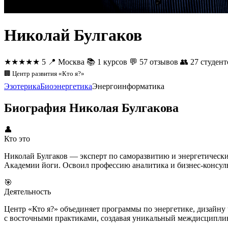
Николай Булгаков
★★★★★
5
📍
Москва
📚
1 курсов
💬
57 отзывов
👥
27 студент
🏢 Центр развития «Кто я?»
Эзотерика
Биоэнергетика
Энергоинформатика
Биография Николая Булгакова
👤
Кто это
Николай Булгаков — эксперт по саморазвитию и энергетичес
Академии йоги. Освоил профессию аналитика и бизнес-консульт
🎯
Деятельность
Центр «Кто я?» объединяет программы по энергетике, дизайну 
с восточными практиками, создавая уникальный междисциплина