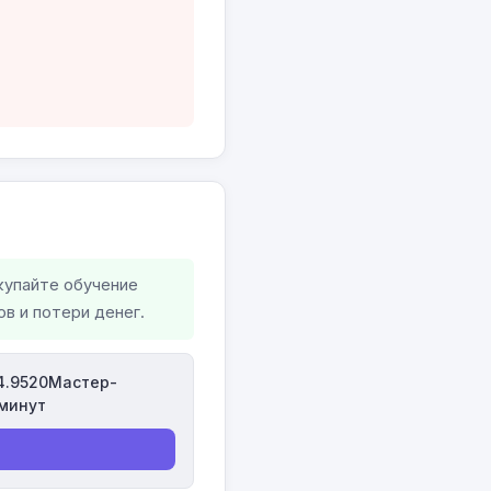
купайте обучение
в и потери денег.
4.9520Мастер-
минут