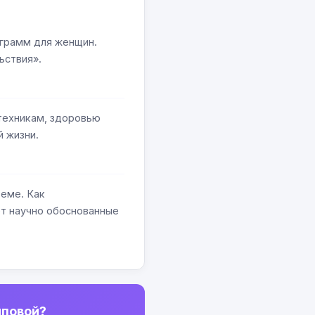
ограмм для женщин.
ьствия».
 техникам, здоровью
 жизни.
еме. Как
ёт научно обоснованные
иповой?