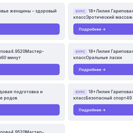
вье женщины – здоровый
18+Лилия Гарипова
КУРС
классЭротический массаж
Подробнее →
ипова4.9520Мастер-
18+Лилия Гарипова
КУРС
м60 минут
классОральные ласки
Подробнее →
овая подготовка и
18+Лилия Гарипова
КУРС
е родов
классБезопасный спорт49
Подробнее →
ипова4.9520Мастер-