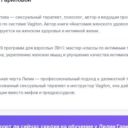
пова — сексуальный терапевт, психолог, автор и ведущая пр
 по системе Vagiton. Автор книги «Анатомия женского удовол
руется на женском здоровье и интимной жизни.
 9 программ для взрослых (18+): мастер-классы по интимным
на, укреплению женских мышц и улучшению качества интимной
ная черта Лилии — профессиональный подход к деликатной т
ованный сексуальный терапевт и инструктор Vagiton, она да
ции вместо мифов и предрассудков.
уют ли сейчас скидки на обучение у Лилии Гар