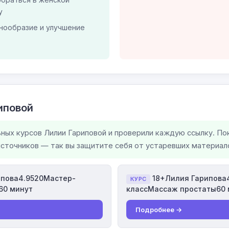
у
нообразие и улучшение
иповой
ьных курсов Лилии Гариповой и проверили каждую ссылку. По
источников — так вы защитите себя от устаревших материало
ипова4.9520Мастер-
18+Лилия Гарипова
КУРС
60 минут
классМассаж простаты60 
Подробнее →