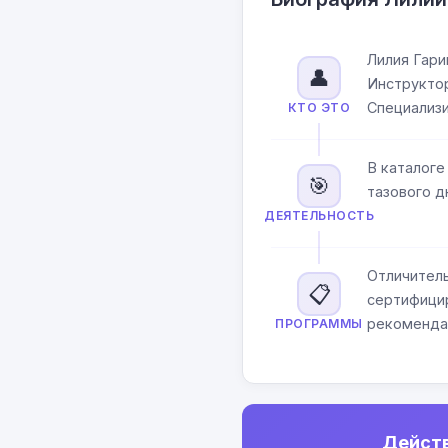
Лилия Гари
👤
Инструктор
Специализи
КТО ЭТО
В каталоге
🎯
тазового д
ДЕЯТЕЛЬНОСТЬ
Отличитель
📋
сертифицир
рекоменда
ПРОГРАММЫ
Действ