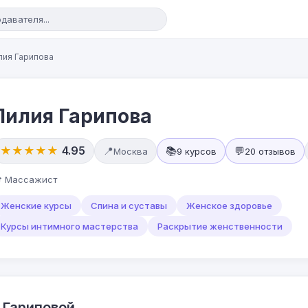
ия Гарипова
Лилия Гарипова
★★★★★
4.95
📍
📚
💬
Москва
9 курсов
20 отзывов
 Массажист
Женские курсы
Спина и суставы
Женское здоровье
Курсы интимного мастерства
Раскрытие женственности
 Гариповой