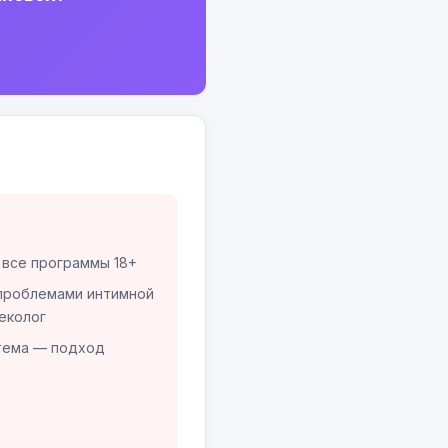
все программы 18+
проблемами интимной
еколог
тема — подход