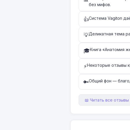
без мифов.
Система Vagiton д
👍
Деликатная тема ра
💡
Книга «Анатомия ж
🎓
Некоторые отзывы к
⚡
Общий фон — благо
🔑
📖 Читать все отзывы 