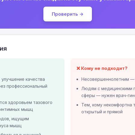
Проверить →
ия
❌ Кому не подходит?
улучшение качества
Несовершеннолетним — 
рез профессиональный
Людям с медицинскими 
сферы — нужен врач-гин
ется здоровьем тазового
Тем, кому некомфортна 
 интимных мышц
открытый и прямой
одов, ищущим
нуса мышц
обраться в женской