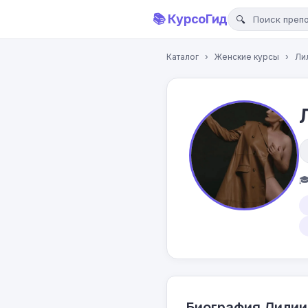
📚 КурсоГид
Каталог
›
Женские курсы
›
Лил

Биография Лилии