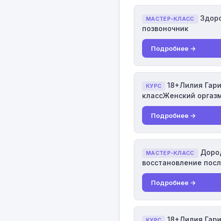
Здоро
МАСТЕР-КЛАСС
позвоночник
Подробнее →
18+Лилия Гар
КУРС
классЖенский оргаз
Подробнее →
Дород
МАСТЕР-КЛАСС
восстановление посл
Подробнее →
18+Лилия Гар
КУРС