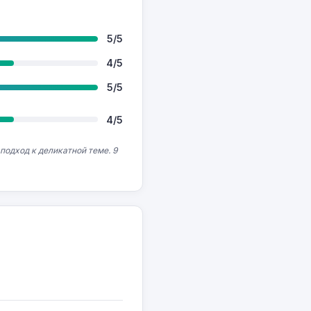
5/5
4/5
5/5
4/5
одход к деликатной теме. 9