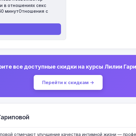
и в отношениях секс
60 минутОтношения с
ите все доступные скидки на курсы Лилии Гар
Перейти к скидкам →
Гариповой
иповой отмечают улучшение качества интимной жизни — проф