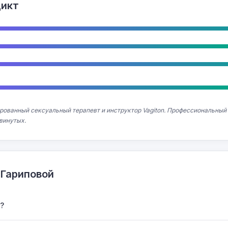
дикт
ованный сексуальный терапевт и инструктор Vagiton. Профессиональный п
винутых.
 Гариповой
?