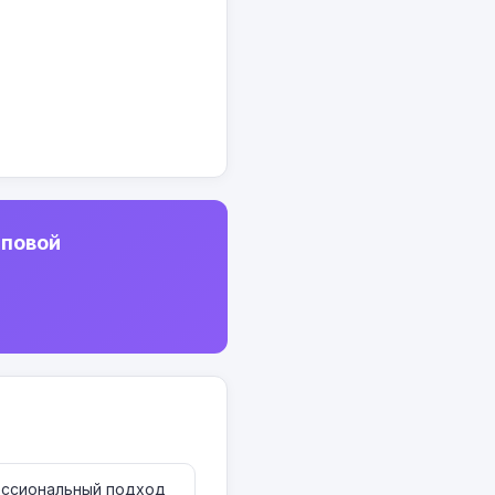
иповой
ессиональный подход