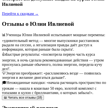
Ивлиевой
Перейти к скидкам →
Отзывы о Юлии Ивлиевой
📊
Ученицы Юлии Ивлиевой испытывают мощные перемены:
«удивительный метод — многие выпускники расстановок
рыдали на сессии, а легализация правды даёт доступ к
информации, которая раньше была скрыта'.
👍
Быстрые результаты: «посмотрела первую часть курса
энергии, в ночь сделала рекомендованные действия — утром
проснулась раньше обычного, полна энергии, передела кучу
дел!'.
💡
Энергия преображает: «расхламляюсь везде — появилась
энергия и желание двигаться дальше!'.
🎓
Неожиданные находки: «начала расчищать пространство по
урокам — нашла в кошельке 50 евро, золотой комплект с
топазами и кулон с бриллиантами, о которых забыла!».
📖 Читать все отзывы (18)
Экспертный вердикт