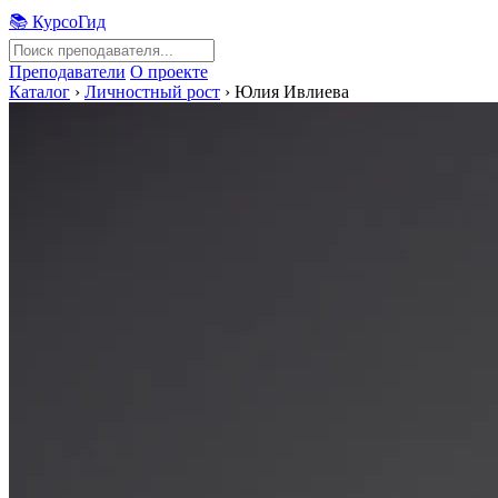
📚 КурсоГид
Преподаватели
О проекте
Каталог
›
Личностный рост
›
Юлия Ивлиева