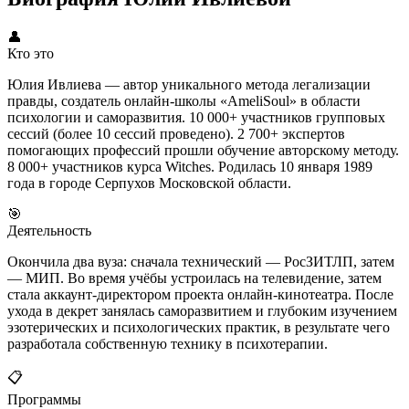
👤
Кто это
Юлия Ивлиева — автор уникального метода легализации
правды, создатель онлайн-школы «AmeliSoul» в области
психологии и саморазвития. 10 000+ участников групповых
сессий (более 10 сессий проведено). 2 700+ экспертов
помогающих профессий прошли обучение авторскому методу.
8 000+ участников курса Witches. Родилась 10 января 1989
года в городе Серпухов Московской области.
🎯
Деятельность
Окончила два вуза: сначала технический — РосЗИТЛП, затем
— МИП. Во время учёбы устроилась на телевидение, затем
стала аккаунт-директором проекта онлайн-кинотеатра. После
ухода в декрет занялась саморазвитием и глубоким изучением
эзотерических и психологических практик, в результате чего
разработала собственную технику в психотерапии.
📋
Программы