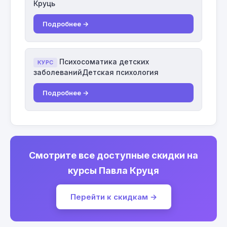
Круць
Подробнее →
Психосоматика детских
КУРС
заболеванийДетская психология
Подробнее →
Смотрите все доступные скидки на
курсы Павла Круця
Перейти к скидкам →