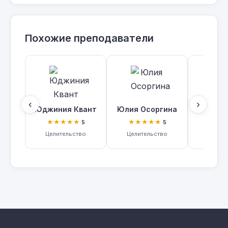
Похожие преподаватели
‹
›
Юджиния Квант
Юлия Осоргина
Евгения
★★★★★
★★★★★
★
5
5
Целительство
Целительство
Цел