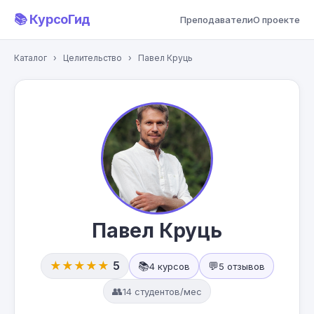
📚 КурсоГид
Преподаватели
О проекте
Каталог
›
Целительство
›
Павел Круць
Павел Круць
★★★★★
5
📚
💬
4 курсов
5 отзывов
👥
14 студентов/мес