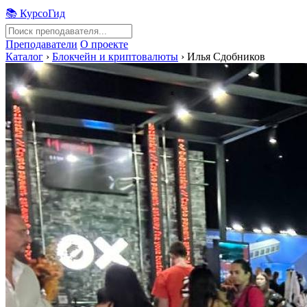
📚 КурсоГид
Преподаватели
О проекте
Каталог
›
Блокчейн и криптовалюты
›
Илья Сдобников