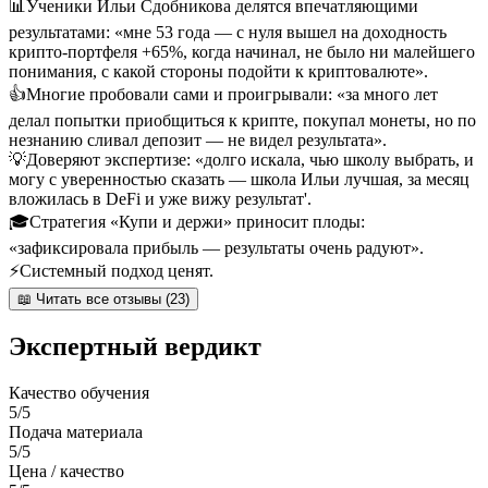
📊
Ученики Ильи Сдобникова делятся впечатляющими
результатами: «мне 53 года — с нуля вышел на доходность
крипто-портфеля +65%, когда начинал, не было ни малейшего
понимания, с какой стороны подойти к криптовалюте».
👍
Многие пробовали сами и проигрывали: «за много лет
делал попытки приобщиться к крипте, покупал монеты, но по
незнанию сливал депозит — не видел результата».
💡
Доверяют экспертизе: «долго искала, чью школу выбрать, и
могу с уверенностью сказать — школа Ильи лучшая, за месяц
вложилась в DeFi и уже вижу результат'.
🎓
Стратегия «Купи и держи» приносит плоды:
«зафиксировала прибыль — результаты очень радуют».
⚡
Системный подход ценят.
📖 Читать все отзывы (23)
Экспертный вердикт
Качество обучения
5/5
Подача материала
5/5
Цена / качество