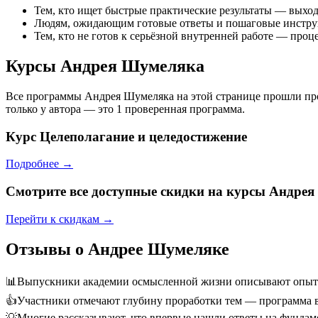
Тем, кто ищет быстрые практические результаты — выхо
Людям, ожидающим готовые ответы и пошаговые инструк
Тем, кто не готов к серьёзной внутренней работе — проц
Курсы Андрея Шумеляка
Все программы Андрея Шумеляка на этой странице прошли про
только у автора — это 1 проверенная программа.
Курс
Целеполагание и целедостижение
Подробнее →
Смотрите все доступные скидки на курсы Андре
Перейти к скидкам →
Отзывы о Андрее Шумеляке
📊
Выпускники академии осмысленной жизни описывают опыт ка
👍
Участники отмечают глубину проработки тем — программа в
💡
Многие рассказывают, что впервые нашли ответы на фундаме