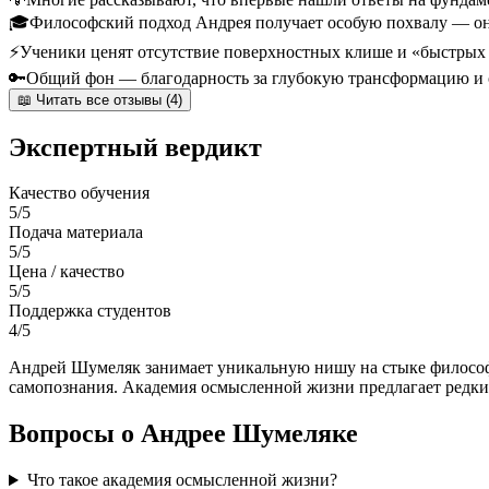
🎓
Философский подход Андрея получает особую похвалу — он н
⚡
Ученики ценят отсутствие поверхностных клише и «быстрых 
🔑
Общий фон — благодарность за глубокую трансформацию и 
📖 Читать все отзывы (4)
Экспертный вердикт
Качество обучения
5/5
Подача материала
5/5
Цена / качество
5/5
Поддержка студентов
4/5
Андрей Шумеляк занимает уникальную нишу на стыке философи
самопознания. Академия осмысленной жизни предлагает редки
Вопросы о Андрее Шумеляке
Что такое академия осмысленной жизни?