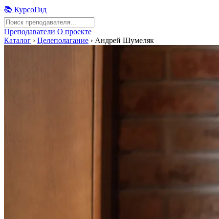
📚 КурсоГид
Преподаватели
О проекте
Каталог
›
Целеполагание
›
Андрей Шумеляк