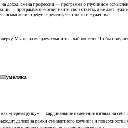
д на доход, смена профессии — программа о глубинном осмысле
ции — программа помогает найти свои ответы, а не даёт чужие
есс осмысления требует времени, честности и мужества
верку. Мы не размещаем сомнительный контент. Чтобы получит
я Шумеляка
к «перезагрузку» — кардинальное изменение взгляда на себя 
ыходит далеко за рамки стандартного коучинга и поверхностных
нтальные вопросы, которые не давали покоя годами.