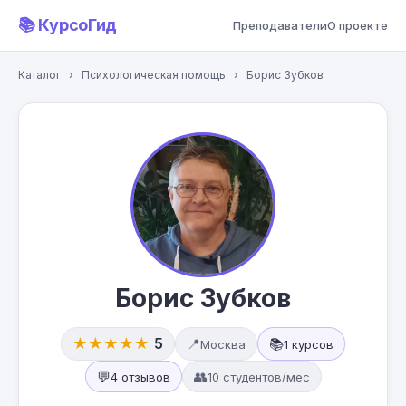
📚 КурсоГид
Преподаватели
О проекте
Каталог
›
Психологическая помощь
›
Борис Зубков
Борис Зубков
★★★★★
5
📍
📚
Москва
1 курсов
💬
👥
4 отзывов
10 студентов/мес