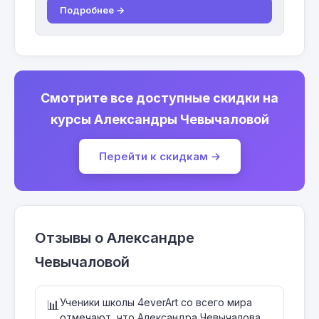
Подробнее →
Смотрите все доступные скидки на
курсы Александры Чевычаловой
Перейти к скидкам →
Отзывы о Александре
Чевычаловой
Ученики школы 4everArt со всего мира
📊
отмечают, что Александра Чевычалова