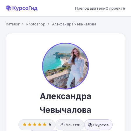
📚 КурсоГид
Преподаватели
О проекте
Каталог
›
Photoshop
›
Александра Чевычалова
Александра
Чевычалова
★★★★★
5
📍
📚
Тольятти
1 курсов