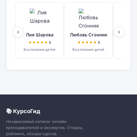
‹
›
Лия Шарова
Любовь Сгонник
Наталья
★★★★★
★★★★★
★★
5
5
Воспитание детей
Воспитание детей
Воспит
📚 КурсоГид
Независимый каталог онлайн-
преподавателей и экспертов. Отзывы,
рейтинги, обзоры курсов.