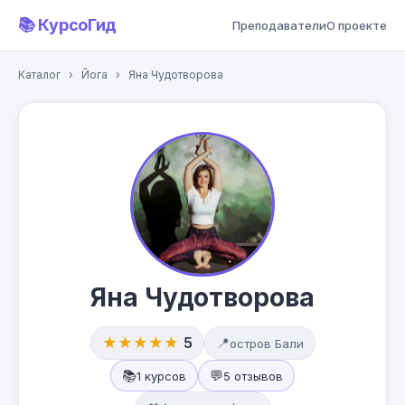
📚 КурсоГид
Преподаватели
О проекте
Каталог
›
Йога
›
Яна Чудотворова
Яна Чудотворова
★★★★★
5
📍
остров Бали
📚
💬
1 курсов
5 отзывов