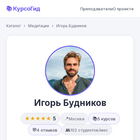
📚 КурсоГид
Преподаватели
О проекте
Каталог
›
Медитации
›
Игорь Будников
Игорь Будников
★★★★★
5
📍
📚
Москва
5 курсов
💬
👥
4 отзывов
102 студентов/мес