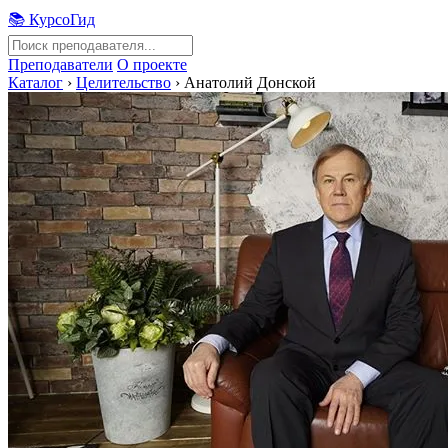
📚 КурсоГид
Преподаватели
О проекте
Каталог
›
Целительство
›
Анатолий Донской