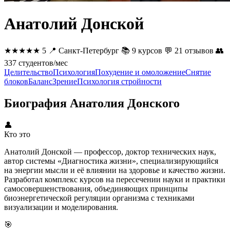
Анатолий Донской
★★★★★
5
📍
Санкт-Петербург
📚
9 курсов
💬
21 отзывов
👥
337 студентов/мес
Целительство
Психология
Похудение и омоложение
Снятие
блоков
Баланс
Зрение
Психология стройности
Биография Анатолия Донского
👤
Кто это
Анатолий Донской — профессор, доктор технических наук,
автор системы «Диагностика жизни», специализирующийся
на энергии мысли и её влиянии на здоровье и качество жизни.
Разработал комплекс курсов на пересечении науки и практики
самосовершенствования, объединяющих принципы
биоэнергетической регуляции организма с техниками
визуализации и моделирования.
🎯