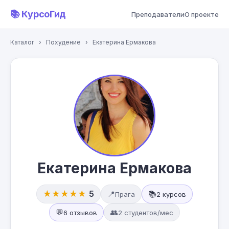
📚 КурсоГид
Преподаватели
О проекте
Каталог
›
Похудение
›
Екатерина Ермакова
Екатерина Ермакова
★★★★★
5
📍
📚
Прага
2 курсов
💬
👥
6 отзывов
2 студентов/мес