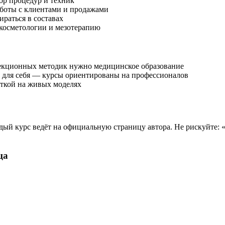
р процедур и техник
боты с клиентами и продажами
ираться в составах
косметологии и мезотерапию
ъекционных методик нужно медицинское образование
о для себя — курсы ориентированы на профессионалов
откой на живых моделях
й курс ведёт на официальную страницу автора. Не рискуйте: «
ца