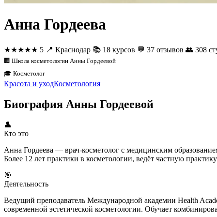
Анна Гордеева
★★★★★
5
📍
Краснодар
📚
18 курсов
💬
37 отзывов
👥
308 ст
🏢 Школа косметологии Анны Гордеевой
🎓 Косметолог
Красота и уход
Косметология
Биография Анны Гордеевой
👤
Кто это
Анна Гордеева — врач-косметолог с медицинским образование
Более 12 лет практики в косметологии, ведёт частную практи
🎯
Деятельность
Ведущий преподаватель Международной академии Health Acade
современной эстетической косметологии. Обучает комбинирова