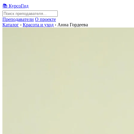
📚 КурсоГид
Преподаватели
О проекте
Каталог
›
Красота и уход
›
Анна Гордеева