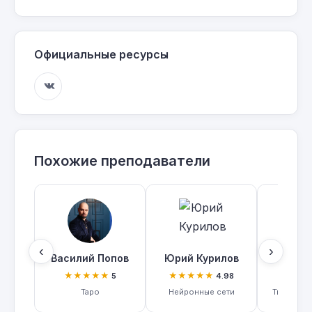
Официальные ресурсы
Похожие преподаватели
‹
›
Василий Попов
Юрий Курилов
Яна Н
★★★★★
★★★★★
★★
5
4.98
Таро
Нейронные сети
Творчест