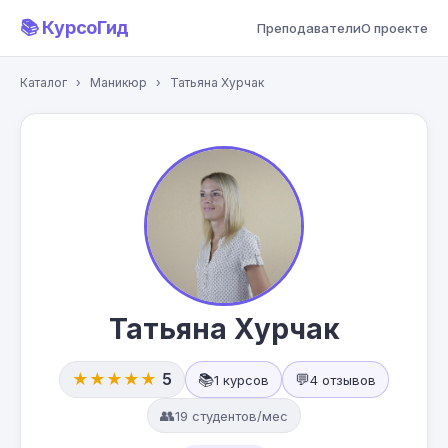
📚 КурсоГид
Преподаватели
О проекте
Каталог
›
Маникюр
›
Татьяна Хурчак
Татьяна Хурчак
★★★★★
5
📚
💬
1 курсов
4 отзывов
👥
19 студентов/мес