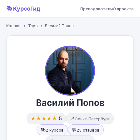
📚 КурсоГид
Преподаватели
О проекте
Каталог
›
Таро
›
Василий Попов
Василий Попов
★★★★★
5
📍
Санкт-Петербург
📚
💬
2 курсов
23 отзывов