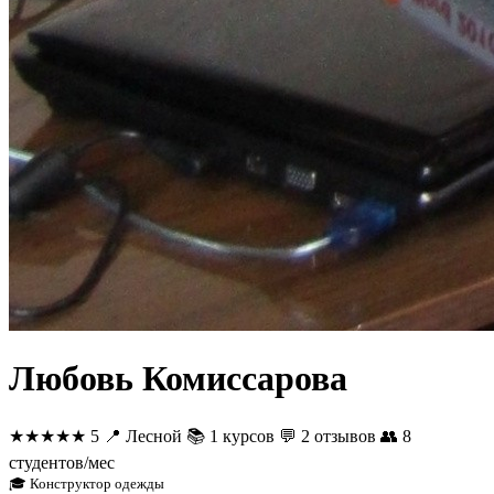
Любовь Комиссарова
★★★★★
5
📍
Лесной
📚
1 курсов
💬
2 отзывов
👥
8
студентов/мес
🎓 Конструктор одежды