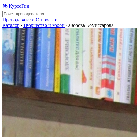
📚 КурсоГид
Преподаватели
О проекте
Каталог
›
Творчество и хобби
›
Любовь Комиссарова