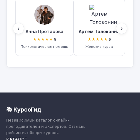
‹
›
Анна Протасова
Артем Толоконин
Све
★★★★★
★★★★★
5
5
Психологическая помощь
Женские курсы
Прак
📚 КурсоГид
Независимый каталог онлайн-
преподавателей и экспертов. Отзывы,
рейтинги, обзоры курсов.
КАТАЛОГ