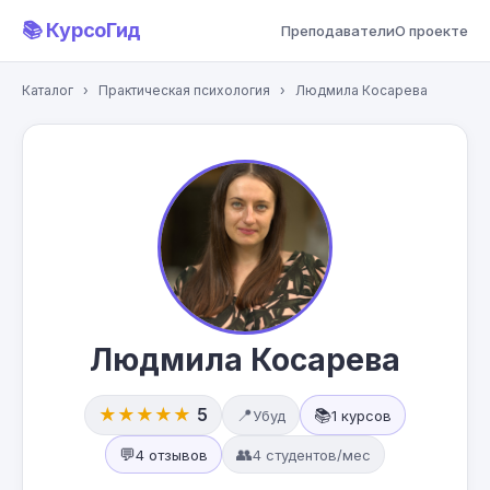
📚 КурсоГид
Преподаватели
О проекте
Каталог
›
Практическая психология
›
Людмила Косарева
Людмила Косарева
★★★★★
5
📍
📚
Убуд
1 курсов
💬
👥
4 отзывов
4 студентов/мес