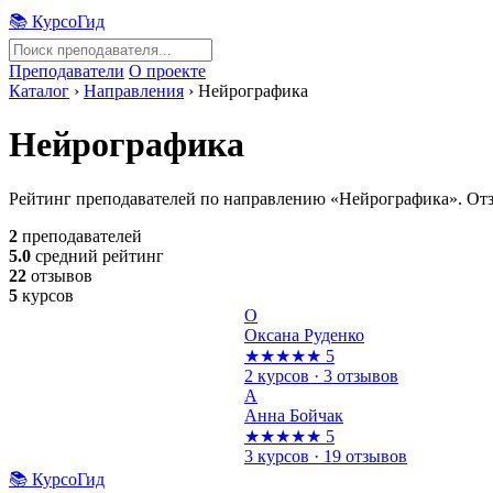
📚 КурсоГид
Преподаватели
О проекте
Каталог
›
Направления
›
Нейрографика
Нейрографика
Рейтинг преподавателей по направлению «Нейрографика». Отз
2
преподавателей
5.0
средний рейтинг
22
отзывов
5
курсов
О
Оксана Руденко
★★★★★
5
2 курсов · 3 отзывов
А
Анна Бойчак
★★★★★
5
3 курсов · 19 отзывов
📚 КурсоГид