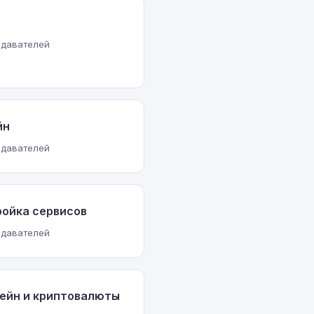
одавателей
йн
одавателей
ойка сервисов
одавателей
ейн и криптовалюты