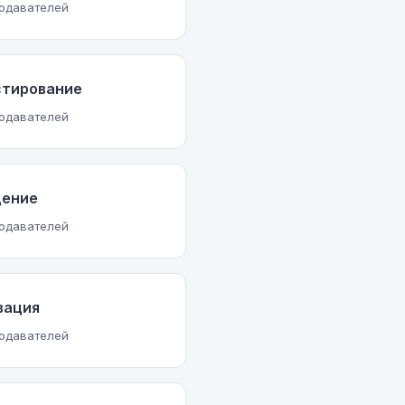
подавателей
стирование
подавателей
дение
подавателей
вация
подавателей