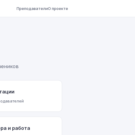
Преподаватели
О проекте
чеников
тации
подавателей
ра и работа