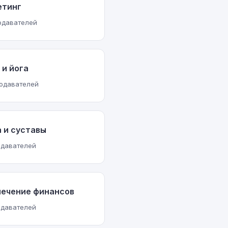
етинг
подавателей
 и йога
подавателей
 и суставы
одавателей
ечение финансов
одавателей