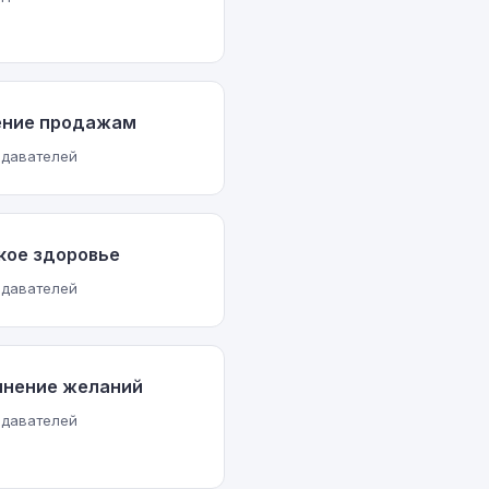
ение продажам
одавателей
кое здоровье
одавателей
лнение желаний
одавателей