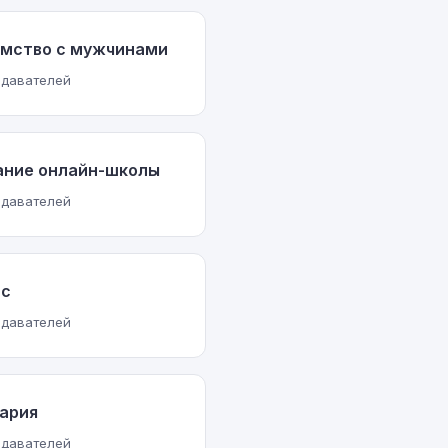
омство с мужчинами
одавателей
ание онлайн-школы
одавателей
нс
одавателей
ария
одавателей