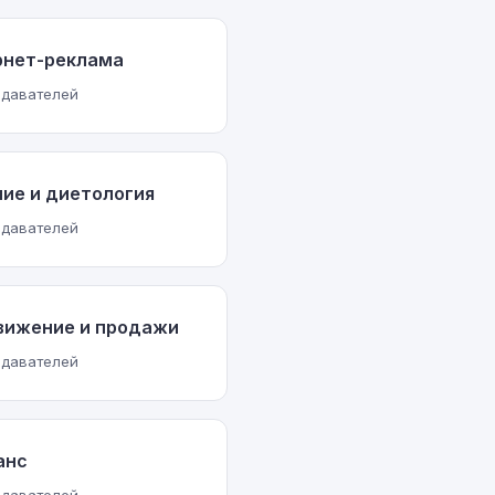
рнет-реклама
одавателей
ие и диетология
одавателей
вижение и продажи
одавателей
анс