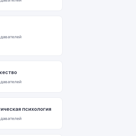
одавателей
одавателей
жество
одавателей
ическая психология
одавателей