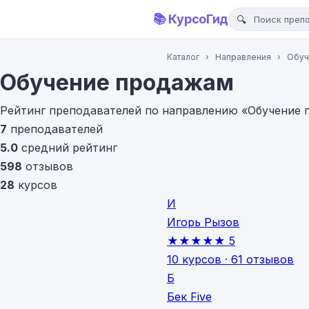
📚 КурсоГид
Каталог
›
Направления
›
Обуч
Обучение продажам
Рейтинг преподавателей по направлению «Обучение п
7
преподавателей
5.0
средний рейтинг
598
отзывов
28
курсов
И
Игорь Рызов
★★★★★
5
10 курсов · 61 отзывов
Б
Бек Five