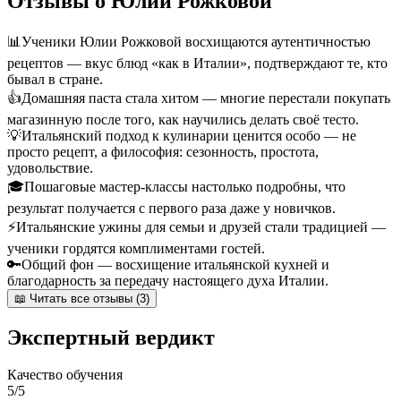
Отзывы о Юлии Рожковой
📊
Ученики Юлии Рожковой восхищаются аутентичностью
рецептов — вкус блюд «как в Италии», подтверждают те, кто
бывал в стране.
👍
Домашняя паста стала хитом — многие перестали покупать
магазинную после того, как научились делать своё тесто.
💡
Итальянский подход к кулинарии ценится особо — не
просто рецепт, а философия: сезонность, простота,
удовольствие.
🎓
Пошаговые мастер-классы настолько подробны, что
результат получается с первого раза даже у новичков.
⚡
Итальянские ужины для семьи и друзей стали традицией —
ученики гордятся комплиментами гостей.
🔑
Общий фон — восхищение итальянской кухней и
благодарность за передачу настоящего духа Италии.
📖 Читать все отзывы (3)
Экспертный вердикт
Качество обучения
5/5