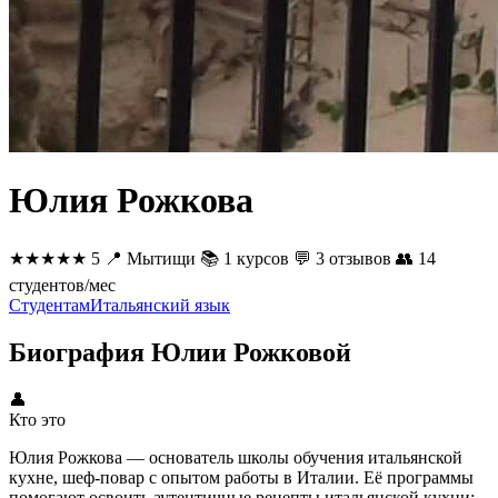
Юлия Рожкова
★★★★★
5
📍
Мытищи
📚
1 курсов
💬
3 отзывов
👥
14
студентов/мес
Студентам
Итальянский язык
Биография Юлии Рожковой
👤
Кто это
Юлия Рожкова — основатель школы обучения итальянской
кухне, шеф-повар с опытом работы в Италии. Её программы
помогают освоить аутентичные рецепты итальянской кухни: