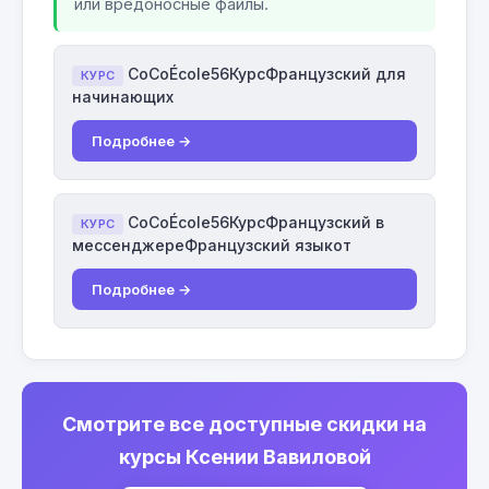
или вредоносные файлы.
CoCoÉcole56КурсФранцузский для
КУРС
начинающих
Подробнее →
CoCoÉcole56КурсФранцузский в
КУРС
мессенджереФранцузский языкот
Подробнее →
Смотрите все доступные скидки на
курсы Ксении Вавиловой