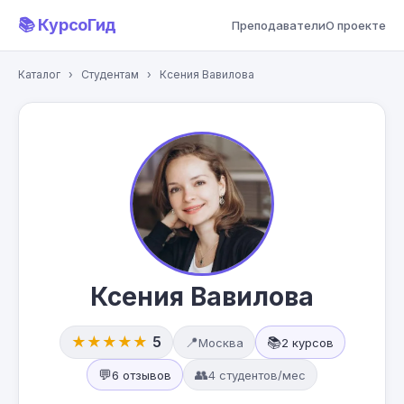
📚 КурсоГид
Преподаватели
О проекте
Каталог
›
Студентам
›
Ксения Вавилова
Ксения Вавилова
★★★★★
5
📍
📚
Москва
2 курсов
💬
👥
6 отзывов
4 студентов/мес