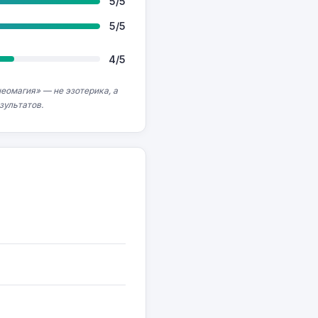
5/5
5/5
4/5
еомагия» — не эзотерика, а
зультатов.