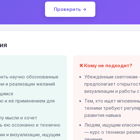
Проверить →
ия
❌ Кому не подходит?
оить научно обоснованные
Убеждённым скептикам 
ии и реализации желаний
предполагает открытост
визуализации и работы 
щимся
ю и её применением для
Тем, кто ищет мгновенн
техники требуют регуля
развития навыка
илу мысли и хочет
ь ею осознанно и технично
Людям, ищущим классич
— курс о техниках реали
ии и визуализации, ищущим
лечении