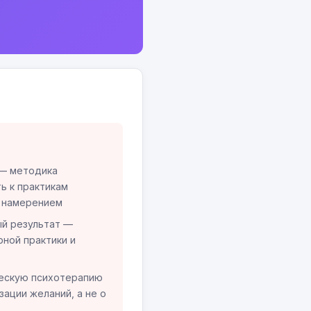
— методика
ь к практикам
с намерением
ый результат —
рной практики и
ескую психотерапию
зации желаний, а не о