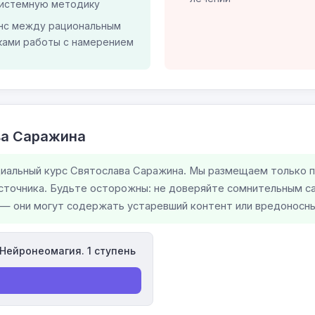
системную методику
анс между рациональным
ками работы с намерением
ва Саражина
циальный курс Святослава Саражина. Мы размещаем только 
сточника. Будьте осторожны: не доверяйте сомнительным 
— они могут содержать устаревший контент или вредоносны
Нейронеомагия. 1 ступень