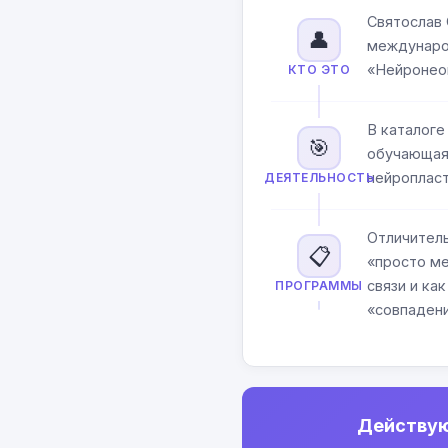
Святослав 
👤
международ
«Нейронеом
КТО ЭТО
В каталоге
🎯
обучающая 
нейропласт
ДЕЯТЕЛЬНОСТЬ
Отличитель
📋
«просто ме
связи и ка
ПРОГРАММЫ
«совпадени
Действую