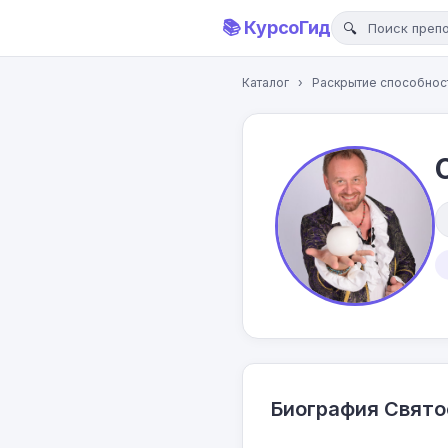
📚 КурсоГид
Каталог
›
Раскрытие способнос
Биография Свят