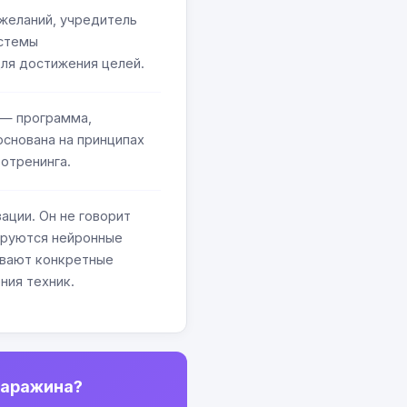
желаний, учредитель
истемы
ля достижения целей.
 — программа,
основана на принципах
ротренинга.
ации. Он не говорит
мируются нейронные
сывают конкретные
ния техник.
Саражина?