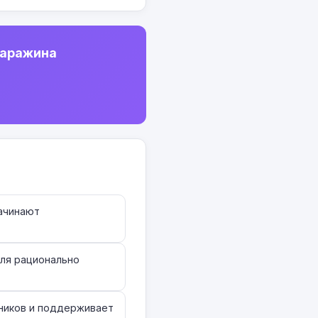
Саражина
ачинают
для рационально
ников и поддерживает