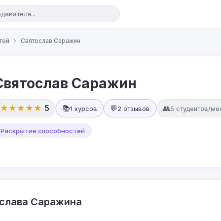
тей
›
Святослав Саражин
Святослав Саражин
★★★★★
5
📚
💬
👥
1 курсов
2 отзывов
5 студентов/ме
Раскрытие способностей
ослава Саражина