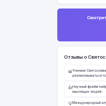
Смотрит
Отзывы о Свято
Ученики Святослав
📊
реализовываться по
Научный фрейм ней
👍
мыслящих людей.
Международный клу
💡