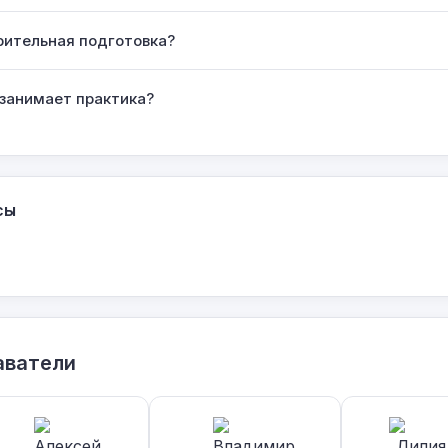
рительная подготовка?
 занимает практика?
сы
аватели