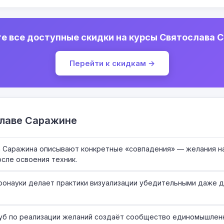
е все доступные скидки на курсы Святослава 
Перейти к скидкам →
славе Саражине
а Саражина описывают конкретные «совпадения» — желания н
сле освоения техник.
ронауки делает практики визуализации убедительными даже 
б по реализации желаний создаёт сообщество единомышлен