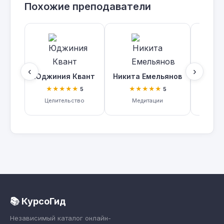
Похожие преподаватели
‹
›
Юджиния Квант
Никита Емельянов
Екате
★★★★★
★★★★★
★
5
5
Целительство
Медитации
Личн
📚 КурсоГид
Независимый каталог онлайн-