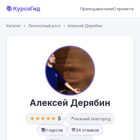
📚 КурсоГид
Преподаватели
О проекте
Каталог
›
Личностный рост
›
Алексей Дерябин
Алексей Дерябин
★★★★★
5
📍
Нижний Новгород
📚
💬
1 курсов
24 отзывов