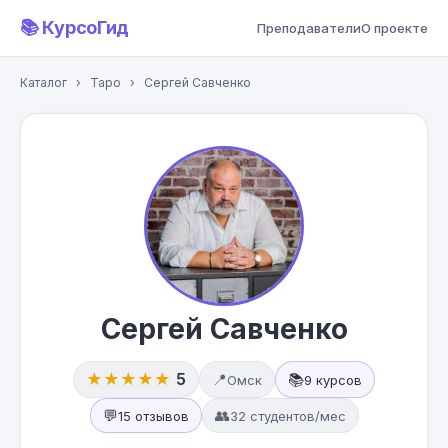
📚 КурсоГид
Преподаватели
О проекте
Каталог
›
Таро
›
Сергей Савченко
Сергей Савченко
★★★★★
5
📍
📚
Омск
9 курсов
💬
👥
15 отзывов
32 студентов/мес