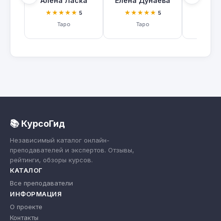
Алена Ласка
Елена Дунаева
Ксения
★★★★★
★★★★★
★★
5
5
Таро
Таро
Т
📚 КурсоГид
Независимый каталог онлайн-
преподавателей и экспертов. Отзывы,
рейтинги, обзоры курсов.
КАТАЛОГ
Все преподаватели
ИНФОРМАЦИЯ
О проекте
Контакты