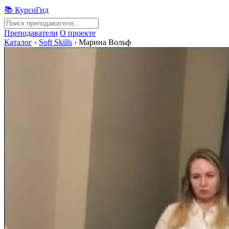
📚 КурсоГид
Преподаватели
О проекте
Каталог
›
Soft Skills
›
Марина Вольф