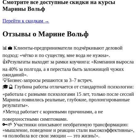
Смотрите все доступные скидки на курсы
Марины Вольф
Перейти к скидкам →
Отзывы о Марине Вольф
📊
💼 Клиенты-предприниматели подчёркивают деловой
подход: «чётко и по существу, мне вода не нужна».
👍
Результаты выходят за рамки коучинга: «Компания выросла
на 40% за полгода, а я перестала быть заложницей чужих
ожиданий».
💡
Бизнес-запросы решаются за 3–7 встреч.
🎓
🔮 Глубина работы отличается от стандартной психологии:
«работала с разными психологами 15 лет, только после сессий
Марины появились реальные, глубокие, пролонгированные
результаты».
⚡
Метод работает с корневыми причинами, а не
поверхностными симптомами.
🔑
🌱 Участники описывают необратимую трансформацию:
«мышление, поведение и реакции стали высокоэффективны»,
«я полюбила все свои эмоции — это жизнь!».