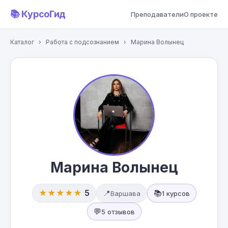
📚 КурсоГид
Преподаватели
О проекте
Каталог
›
Работа с подсознанием
›
Марина Волынец
Марина Волынец
★★★★★
5
📍
📚
Варшава
1 курсов
💬
5 отзывов