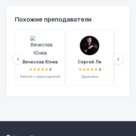
Похожие преподаватели
‹
›
Вячеслав Юнев
Сергей Ли
Михаил
★★★★★
★★★★★
★★
5
5
Работа с самооценкой
Здоровье
Зд