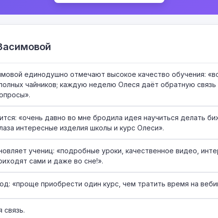
Засимовой
имовой единодушно отмечают высокое качество обучения: «вс
 полных чайников; каждую неделю Олеся даёт обратную связь
вопросы».
лится: «очень давно во мне бродила идея научиться делать б
глаза интересные изделия школы и курс Олеси».
новляет учениц: «подробные уроки, качественное видео, инт
риходят сами и даже во сне!».
од: «проще приобрести один курс, чем тратить время на веби
 связь.