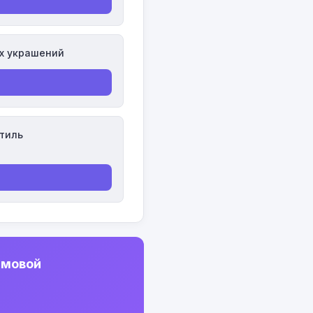
х украшений
тиль
имовой