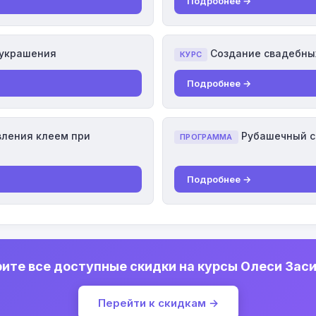
Подробнее →
украшения
Создание свадебны
КУРС
Подробнее →
ления клеем при
Рубашечный с
ПРОГРАММА
Подробнее →
ите все доступные скидки на курсы Олеси Зас
Перейти к скидкам →