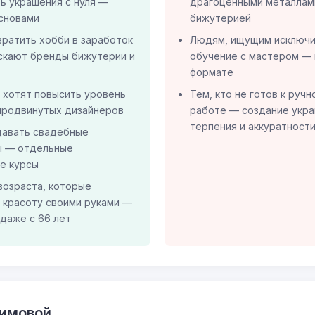
ь украшения с нуля —
драгоценными металлам
основами
бижутерией
вратить хобби в заработок
Людям, ищущим исключи
скают бренды бижутерии и
обучение с мастером — 
формате
 хотят повысить уровень
Тем, кто не готов к руч
 продвинутых дизайнеров
работе — создание укр
терпения и аккуратност
здавать свадебные
ы — отдельные
е курсы
озраста, которые
 красоту своими руками —
 даже с 66 лет
симовой