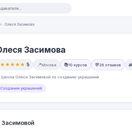
›
Олеся Засимова
Олеся Засимова
★★★★★
5
📍
📚
💬

Москва
10 курсов
26 отзывов
 Школа Олеси Засимовой по созданию украшений
Создание украшений
 Засимовой