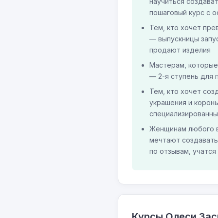
научиться создават
пошаговый курс с 
Тем, кто хочет пре
— выпускницы запу
продают изделия
Мастерам, которые
— 2-я ступень для
Тем, кто хочет со
украшения и корон
специализированны
Женщинам любого в
мечтают создавать
по отзывам, учатся
Курсы Олеси За