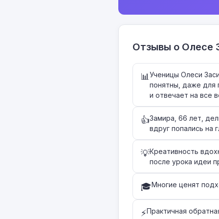
Отзывы о Олесе 
Ученицы Олеси Зас
📊
понятны, даже для
и отвечает на все 
Замира, 66 лет, де
👍
вдруг попались на 
Креативность вдох
💡
после урока идеи п
Многие ценят подх
🎓
Практичная обратная
⚡