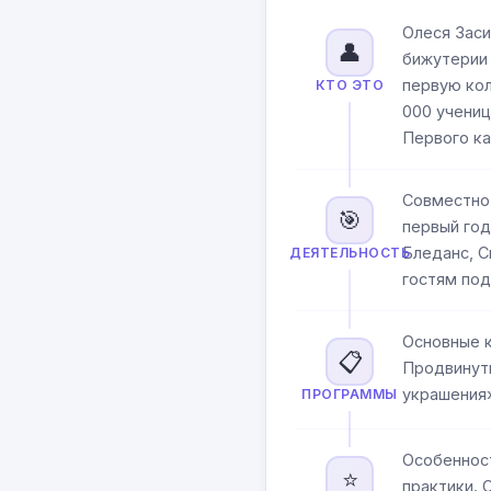
Олеся Зас
👤
бижутерии 
первую кол
КТО ЭТО
000 учениц
Первого ка
Совместно 
🎯
первый год
Бледанс, С
ДЕЯТЕЛЬНОСТЬ
гостям под
Основные к
📋
Продвинут
украшения»
ПРОГРАММЫ
Особенност
⭐
практики. 