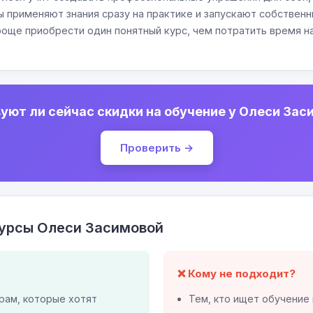
 применяют знания сразу на практике и запускают собствен
роще приобрести один понятный курс, чем потратить время н
уют ли сейчас скидки на обучение у Олеси Зас
Проверить →
урсы Олеси Засимовой
❌ Кому не подходит?
ам, которые хотят
Тем, кто ищет обучение