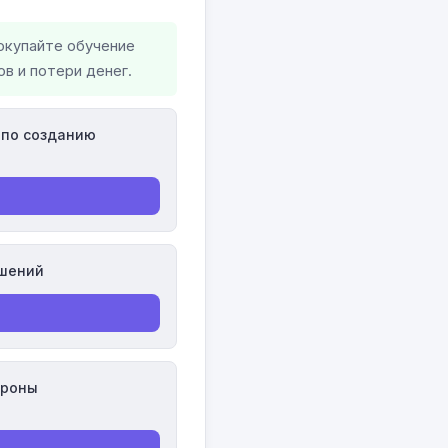
окупайте обучение
в и потери денег.
 по созданию
ашений
ороны