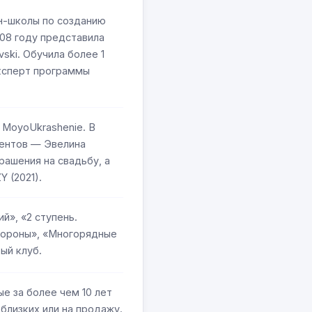
н-школы по созданию
08 году представила
ski. Обучила более 1
Эксперт программы
 MoyoUkrashenie. В
иентов — Эвелина
рашения на свадьбу, а
 (2021).
й», «2 ступень.
короны», «Многорядные
ый клуб.
е за более чем 10 лет
близких или на продажу.