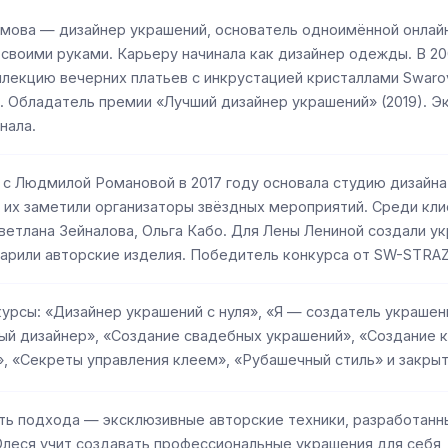
имова — дизайнер украшений, основатель одноимённой онлай
своими руками. Карьеру начинала как дизайнер одежды. В 20
лекцию вечерних платьев с инкрустацией кристаллами Swarov
. Обладатель премии «Лучший дизайнер украшений» (2019). 
нала.
с Людмилой Романовой в 2017 году основала студию дизайна
 их заметили организаторы звёздных мероприятий. Среди кл
ветлана Зейналова, Ольга Кабо. Для Лены Лениной создали ук
арили авторские изделия. Победитель конкурса от SW-STRAZY
урсы: «Дизайнер украшений с нуля», «Я — создатель украшени
ый дизайнер», «Создание свадебных украшений», «Создание 
, «Секреты управления клеем», «Рубашечный стиль» и закрыт
ь подхода — эксклюзивные авторские техники, разработанны
Олеся учит создавать профессиональные украшения для себя, 