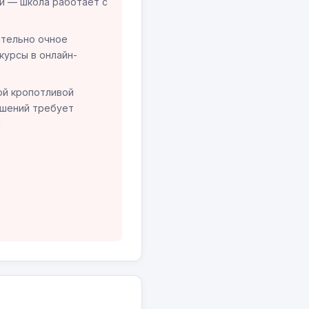
и — школа работает с
тельно очное
курсы в онлайн-
ной кропотливой
ашений требует
и