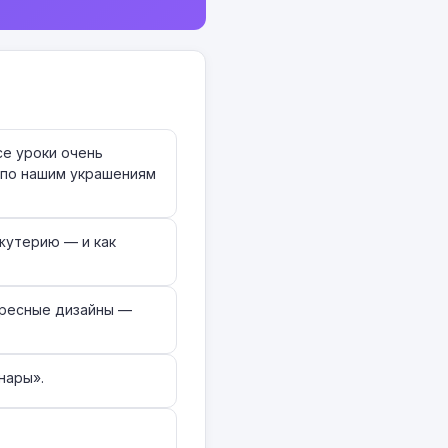
е уроки очень
 по нашим украшениям
ижутерию — и как
ересные дизайны —
нары».