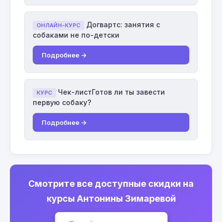
Догвартс: занятия с
ОНЛАЙН-КУРС
собаками не по-детски
Подробнее →
Чек-листГотов ли ты завести
КУРС
первую собаку?
Подробнее →
Смотрите все доступные скидки на
курсы Антонины Зимаревой