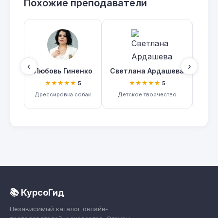
Похожие преподаватели
‹
›
Любовь Гиненко
Светлана Ардашева
Алён
★★★★★
★★★★★
5
5
Дрессировка собак
Детское творчество
Кар
📚 КурсоГид
Независимый каталог онлайн-