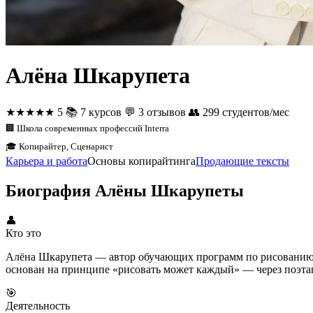
Алёна Шкарупета
★★★★★
5
📚
7 курсов
💬
3 отзывов
👥
299 студентов/мес
🏢 Школа современных профессий Interra
🎓 Копирайтер, Сценарист
Карьера и работа
Основы копирайтинга
Продающие тексты
Биография Алёны Шкарупеты
👤
Кто это
Алёна Шкарупета — автор обучающих программ по рисованию д
основан на принципе «рисовать может каждый» — через поэта
🎯
Деятельность