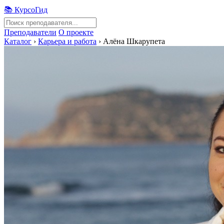
📚 КурсоГид
Преподаватели
О проекте
Каталог
›
Карьера и работа
›
Алёна Шкарупета