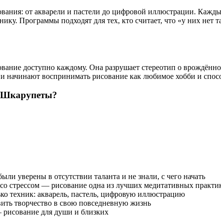
ования: от акварели и пастели до цифровой иллюстрации. Кажд
ику. Программы подходят для тех, кто считает, что «у них нет т
вание доступно каждому. Она разрушает стереотип о врождённом
и начинают воспринимать рисование как любимое хобби и спосо
ы Шкарупеты?
были уверены в отсутствии таланта и не знали, с чего начать
ы со стрессом — рисование одна из лучших медитативных практи
ко техник: акварель, пастель, цифровую иллюстрацию
ить творчество в свою повседневную жизнь
— рисование для души и близких