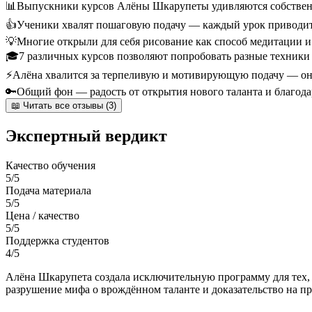
📊
Выпускники курсов Алёны Шкарупеты удивляются собственн
👍
Ученики хвалят пошаговую подачу — каждый урок приводит к
💡
Многие открыли для себя рисование как способ медитации и
🎓
7 различных курсов позволяют попробовать разные техники и
⚡
Алёна хвалится за терпеливую и мотивирующую подачу — она
🔑
Общий фон — радость от открытия нового таланта и благодар
📖 Читать все отзывы (3)
Экспертный вердикт
Качество обучения
5/5
Подача материала
5/5
Цена / качество
5/5
Поддержка студентов
4/5
Алёна Шкарупета создала исключительную программу для тех, 
разрушение мифа о врождённом таланте и доказательство на пр