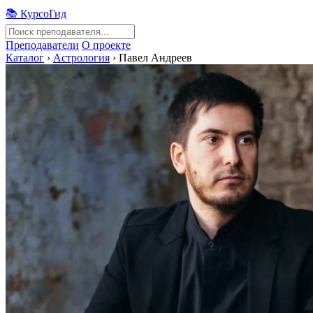
📚 КурсоГид
Преподаватели
О проекте
Каталог
›
Астрология
›
Павел Андреев