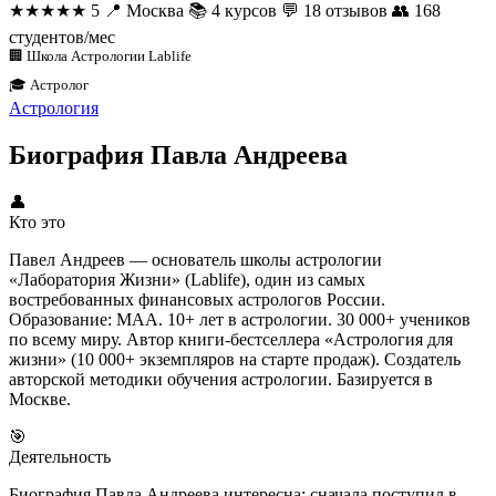
★★★★★
5
📍
Москва
📚
4 курсов
💬
18 отзывов
👥
168
студентов/мес
🏢 Школа Астрологии Lablife
🎓 Астролог
Астрология
Биография Павла Андреева
👤
Кто это
Павел Андреев — основатель школы астрологии
«Лаборатория Жизни» (Lablife), один из самых
востребованных финансовых астрологов России.
Образование: МАА. 10+ лет в астрологии. 30 000+ учеников
по всему миру. Автор книги-бестселлера «Астрология для
жизни» (10 000+ экземпляров на старте продаж). Создатель
авторской методики обучения астрологии. Базируется в
Москве.
🎯
Деятельность
Биография Павла Андреева интересна: сначала поступил в