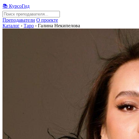
📚 КурсоГид
Преподаватели
О проекте
Каталог
›
Таро
›
Галина Некипелова