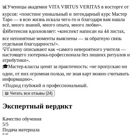
📊
Ученицы академии VITA VIRTUS VERITAS в восторге от
курсов: «поистине уникальный и легендарный курс Мастер
Таро — я всю жизнь искала чего-то и благодаря вам нашла
всё, много знаний, много опыта, много любви».
👍
Интенсив вдохновляет: «конспект написан на 44 листах,
все непонятные моменты выяснены — за обратную связь
отдельная благодарность!».
💡
Галину описывают как «самого невероятного учителя —
настоящего эзотерика-профессионала без лишних ритуалов и
атрибутики».
🎓
Мастер-классы ценят за практичность: «не пропускаю ни
один, от них огромная польза, не зная карт можно считывать
информацию».
⚡
Подход глубокий и профессиональный.
📖 Читать все отзывы (24)
Экспертный вердикт
Качество обучения
5/5
Подача материала