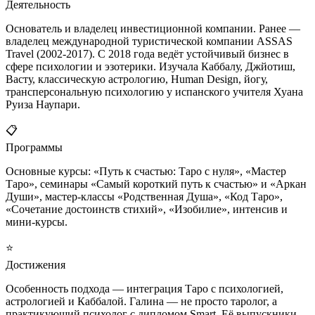
Деятельность
Основатель и владелец инвестиционной компании. Ранее —
владелец международной туристической компании ASSAS
Travel (2002-2017). С 2018 года ведёт устойчивый бизнес в
сфере психологии и эзотерики. Изучала Каббалу, Джйотиш,
Васту, классическую астрологию, Human Design, йогу,
трансперсональную психологию у испанского учителя Хуана
Руиза Наупари.
📋
Программы
Основные курсы: «Путь к счастью: Таро с нуля», «Мастер
Таро», семинары «Самый короткий путь к счастью» и «Аркан
Души», мастер-классы «Родственная Душа», «Код Таро»,
«Сочетание достоинств стихий», «Изобилие», интенсив и
мини-курсы.
⭐
Достижения
Особенность подхода — интеграция Таро с психологией,
астрологией и Каббалой. Галина — не просто таролог, а
практикующий психолог с дипломом Smart. Её выпускники