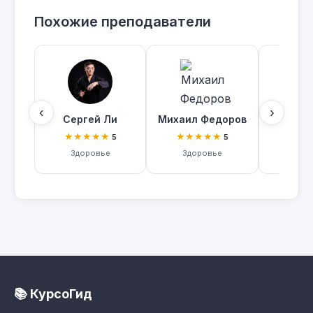
Похожие преподаватели
‹
›
Сергей Ли
Михаил Федоров
Владим
★★★★★
★★★★★
★★
5
5
Здоровье
Здоровье
Псих
📚 КурсоГид