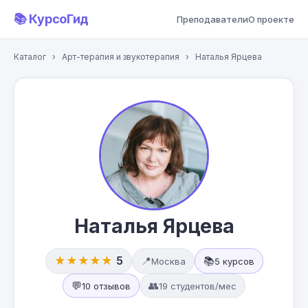
📚 КурсоГид
Преподаватели
О проекте
Каталог
›
Арт-терапия и звукотерапия
›
Наталья Ярцева
Наталья Ярцева
★★★★★
5
📍
📚
Москва
5 курсов
💬
👥
10 отзывов
19 студентов/мес