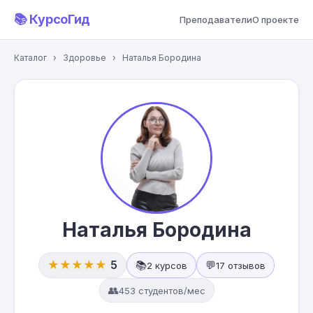
📚 КурсоГид
Преподаватели
О проекте
Каталог
›
Здоровье
›
Наталья Бородина
Наталья Бородина
★★★★★
5
📚
💬
2 курсов
17 отзывов
👥
453 студентов/мес