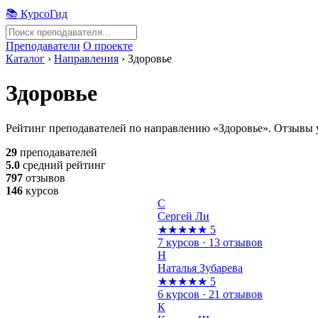
📚 КурсоГид
Преподаватели
О проекте
Каталог
›
Направления
›
Здоровье
Здоровье
Рейтинг преподавателей по направлению «Здоровье». Отзывы у
29
преподавателей
5.0
средний рейтинг
797
отзывов
146
курсов
С
Сергей Ли
★★★★★
5
7 курсов · 13 отзывов
Н
Наталья Зубарева
★★★★★
5
6 курсов · 21 отзывов
К