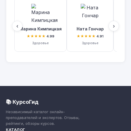
‹
›
Марина Кимпицкая
Ната Гончар
Анто
★★★★★
★★★★★
★
4.99
4.91
Здоровье
Здоровье
Нут
📚 КурсоГид
Независимый каталог онлайн-
преподавателей и экспертов. Отзывы,
рейтинги, обзоры курсов.
КАТАЛОГ