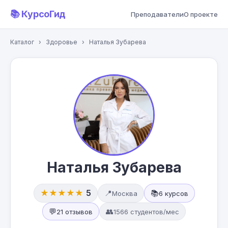
📚 КурсоГид
Преподаватели
О проекте
Каталог
›
Здоровье
›
Наталья Зубарева
Наталья Зубарева
★★★★★
5
📍
📚
Москва
6 курсов
💬
👥
21 отзывов
1566 студентов/мес