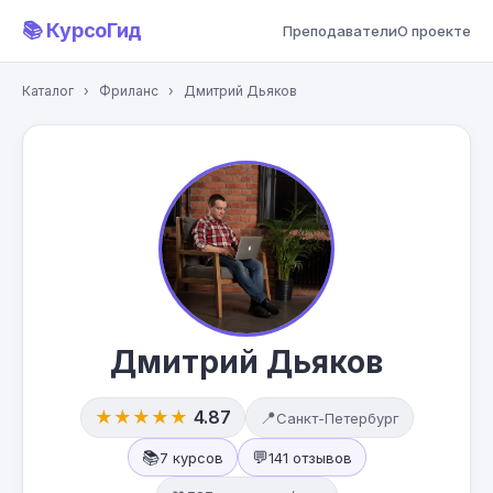
📚 КурсоГид
Преподаватели
О проекте
Каталог
›
Фриланс
›
Дмитрий Дьяков
Дмитрий Дьяков
★★★★★
4.87
📍
Санкт-Петербург
📚
💬
7 курсов
141 отзывов