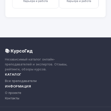
Карьера и работа
Карьера и работа
Мене
📚 КурсоГид
Независимый каталог онлайн-
преподавателей и экспертов. Отзывы,
рейтинги, обзоры курсов.
КАТАЛОГ
Все преподаватели
ИНФОРМАЦИЯ
О проекте
Контакты