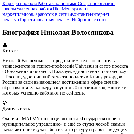
Карьера и работа
Работа с клиентами
Создание онлайн-
школы
Удаленная работа
Tilda
Менеджмент
маркетплейсов
Заработок в сети
ВКонтакте
Интернет-
реклама
Таргетированная реклама
Нейронные сети
Биография Николая Волосянкова
👤
Кто это
Николай Волосянков — предприниматель, основатель
университета интернет-профессий Universus и автор проекта
«Обнажённый бизнес». Пожалуй, единственный бизнес-коуч
в России, удостоившийся чести попасть в Книгу рекордов
России за свои выдающиеся достижения в сфере онлайн-
образования. За карьеру запустил 20 онлайн-школ, многие из
которых успешно работают по сей день.
🎯
Деятельность
Окончил МАГМУ по специальности «Государственное и
муниципальное управление» и ещё со студенческой скамьи
начал активно изучать бизнес-литературу и работы ведущих