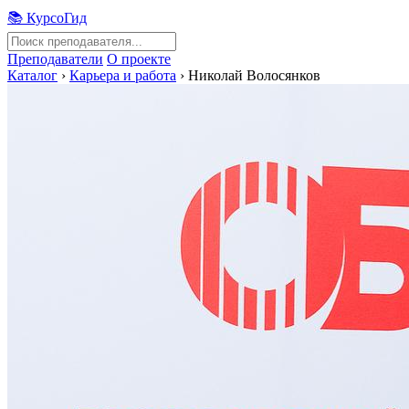
📚 КурсоГид
Преподаватели
О проекте
Каталог
›
Карьера и работа
›
Николай Волосянков