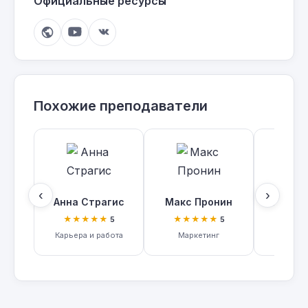
Официальные ресурсы
Похожие преподаватели
‹
›
Анна Страгис
Макс Пронин
Оксана 
★★★★★
★★★★★
★★
5
5
Карьера и работа
Маркетинг
Карьера