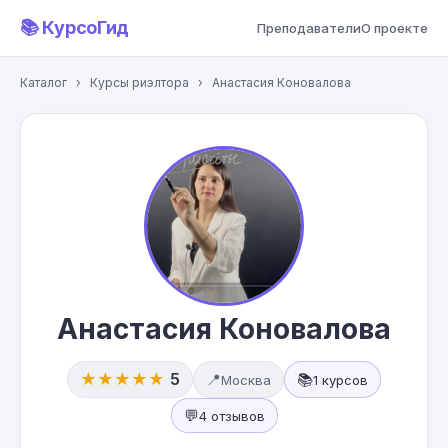
📚 КурсоГид
Преподаватели
О проекте
Каталог
›
Курсы риэлтора
›
Анастасия Коновалова
Анастасия Коновалова
★★★★★
5
📍
📚
Москва
1 курсов
💬
4 отзывов