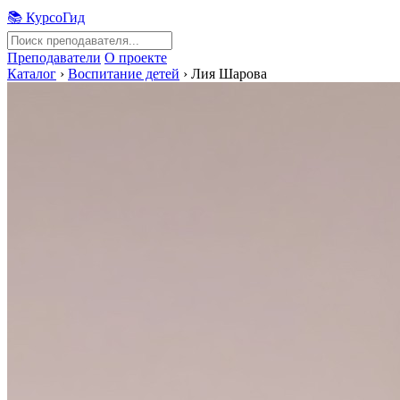
📚 КурсоГид
Преподаватели
О проекте
Каталог
›
Воспитание детей
›
Лия Шарова