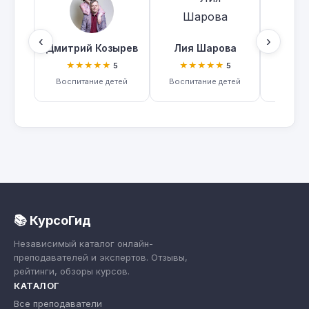
‹
›
Дмитрий Козырев
Лия Шарова
Наталь
★★★★★
★★★★★
★★
5
5
Воспитание детей
Воспитание детей
Воспи
📚 КурсоГид
Независимый каталог онлайн-
преподавателей и экспертов. Отзывы,
рейтинги, обзоры курсов.
КАТАЛОГ
Все преподаватели