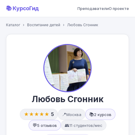
📚 КурсоГид
Преподаватели
О проекте
Каталог
›
Воспитание детей
›
Любовь Сгонник
Любовь Сгонник
★★★★★
5
📍
📚
Москва
2 курсов
💬
👥
5 отзывов
11 студентов/мес