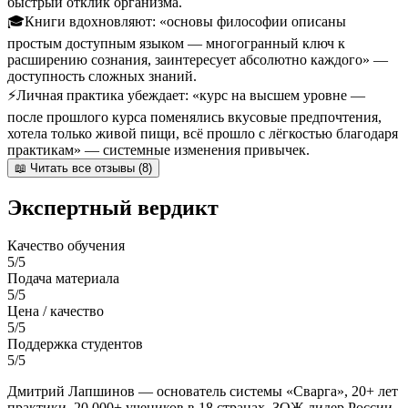
быстрый отклик организма.
🎓
Книги вдохновляют: «основы философии описаны
простым доступным языком — многогранный ключ к
расширению сознания, заинтересует абсолютно каждого» —
доступность сложных знаний.
⚡
Личная практика убеждает: «курс на высшем уровне —
после прошлого курса поменялись вкусовые предпочтения,
хотела только живой пищи, всё прошло с лёгкостью благодаря
практикам» — системные изменения привычек.
📖 Читать все отзывы (8)
Экспертный вердикт
Качество обучения
5/5
Подача материала
5/5
Цена / качество
5/5
Поддержка студентов
5/5
Дмитрий Лапшинов — основатель системы «Сварга», 20+ лет
практики, 20 000+ учеников в 18 странах. ЗОЖ-лидер России.