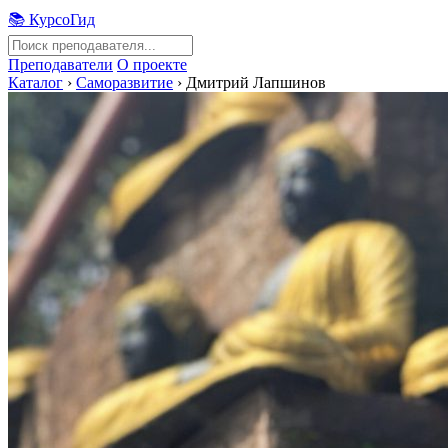
📚 КурсоГид
Преподаватели
О проекте
Каталог
›
Саморазвитие
›
Дмитрий Лапшинов