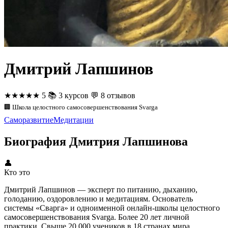
Дмитрий Лапшинов
★★★★★
5
📚
3 курсов
💬
8 отзывов
🏢 Школа целостного самосовершенствования Svarga
Саморазвитие
Медитации
Биография Дмитрия Лапшинова
👤
Кто это
Дмитрий Лапшинов — эксперт по питанию, дыханию,
голоданию, оздоровлению и медитациям. Основатель
системы «Сварга» и одноименной онлайн-школы целостного
самосовершенствования Svarga. Более 20 лет личной
практики. Свыше 20 000 учеников в 18 странах мира.