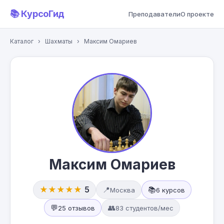
📚 КурсоГид
Преподаватели
О проекте
Каталог
›
Шахматы
›
Максим Омариев
Максим Омариев
★★★★★
5
📍
📚
Москва
6 курсов
💬
👥
25 отзывов
83 студентов/мес