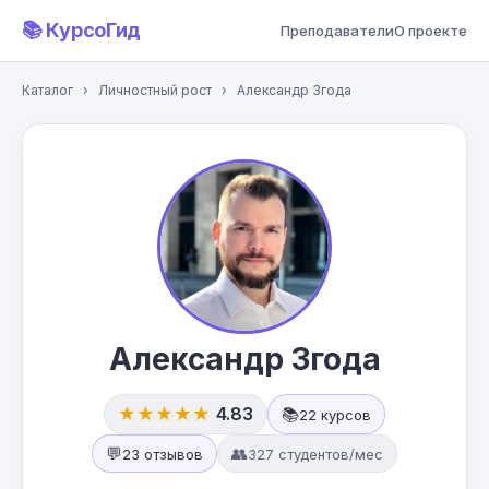
📚 КурсоГид
Преподаватели
О проекте
Каталог
›
Личностный рост
›
Александр Згода
Александр Згода
★★★★★
4.83
📚
22 курсов
💬
👥
23 отзывов
327 студентов/мес