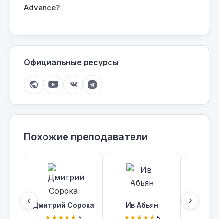
Advance?
Официальные ресурсы
Похожие преподаватели
‹
›
Дмитрий Сорока
Ив Абьян
Игорь Н
★★★★★
★★★★★
★
5
5