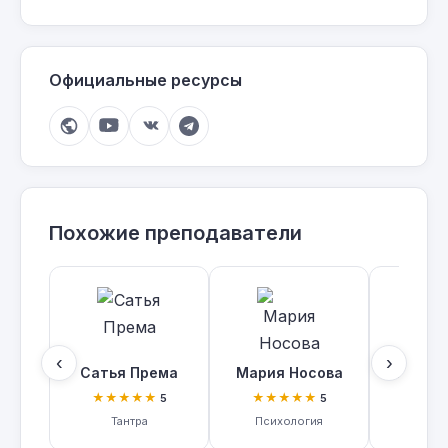
Официальные ресурсы
Похожие преподаватели
‹
›
Сатья Према
Мария Носова
Наталья
★★★★★
★★★★★
★★
5
5
Тантра
Психология
Личные