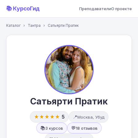
📚 КурсоГид
Преподаватели
О проекте
Каталог
›
Тантра
›
Сатьярти Пратик
Сатьярти Пратик
★★★★★
5
📍
Москва, Убуд
📚
💬
3 курсов
18 отзывов