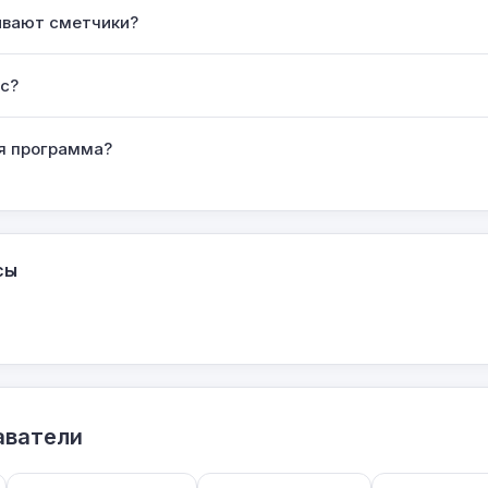
ывают сметчики?
с?
я программа?
сы
аватели