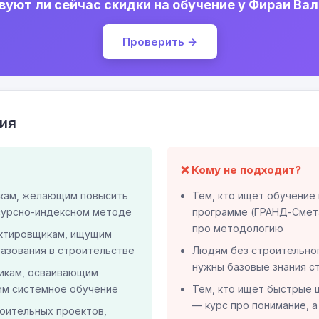
уют ли сейчас скидки на обучение у Фираи Ва
Проверить →
ия
❌ Кому не подходит?
кам, желающим повысить
Тем, кто ищет обучение
сурсно-индексном методе
программе (ГРАНД-Смета
про методологию
ктировщикам, ищущим
азования в строительстве
Людям без строительно
нужны базовые знания с
икам, осваивающим
им системное обучение
Тем, кто ищет быстрые
— курс про понимание, а
оительных проектов,