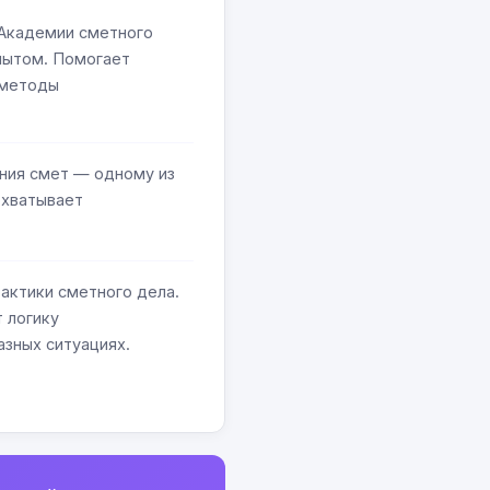
«Академии сметного
пытом. Помогает
 методы
ния смет — одному из
охватывает
рактики сметного дела.
 логику
азных ситуациях.