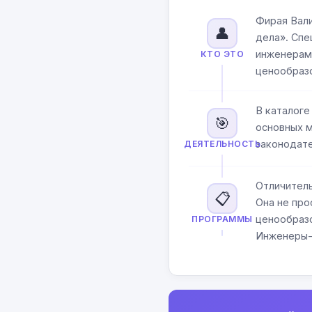
Фирая Вали
👤
дела». Спе
инженерам
КТО ЭТО
ценообразо
В каталоге
🎯
основных 
законодате
ДЕЯТЕЛЬНОСТЬ
Отличитель
📋
Она не про
ценообразо
ПРОГРАММЫ
Инженеры-с