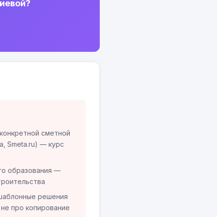
лиевой?
 конкретной сметной
, Smeta.ru) — курс
го образования —
троительства
 шаблонные решения
 не про копирование