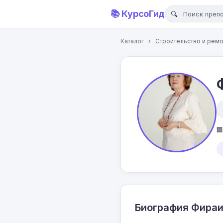
📚 КурсоГид
Каталог
›
Строительство и ремо

Биография Фираи