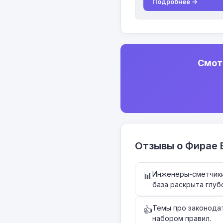
Подробнее →
Смот
Отзывы о Фирае 
Инженеры-сметчики
📊
база раскрыта глуб
Темы про законода
👍
набором правил.