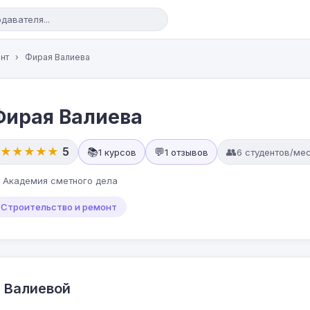
нт
›
Фирая Валиева
Фирая Валиева
★★★★★
5
📚
💬
👥
1 курсов
1 отзывов
6 студентов/ме
 Академия сметного дела
Строительство и ремонт
 Валиевой