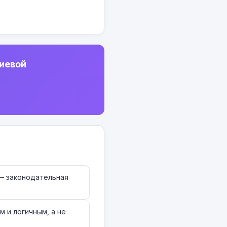
иевой
— законодательная
 и логичным, а не