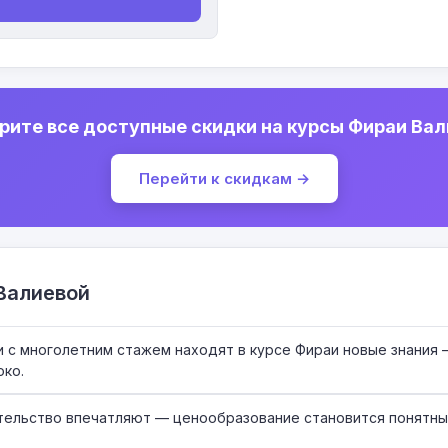
рите все доступные скидки на курсы Фираи Вал
Перейти к скидкам →
Валиевой
 с многолетним стажем находят в курсе Фираи новые знания 
око.
тельство впечатляют — ценообразование становится понятным