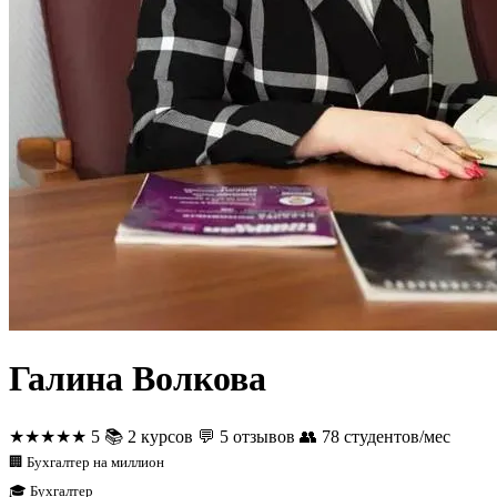
Галина Волкова
★★★★★
5
📚
2 курсов
💬
5 отзывов
👥
78 студентов/мес
🏢 Бухгалтер на миллион
🎓 Бухгалтер